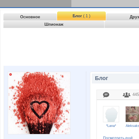
Блог
( 1 )
Основное
Дру
Шпионаж
Блог
445
*Lana*
Aleksak
Посмотреть ещё