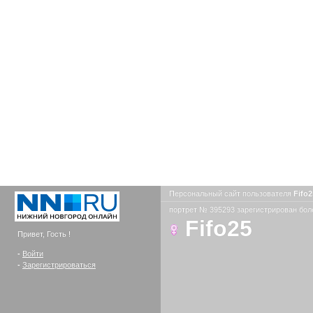
Персональный сайт пользователя
Fifo
портрет № 395293 зарегистрирован боле
Fifo25
Привет, Гость !
-
Войти
-
Зарегистрироваться