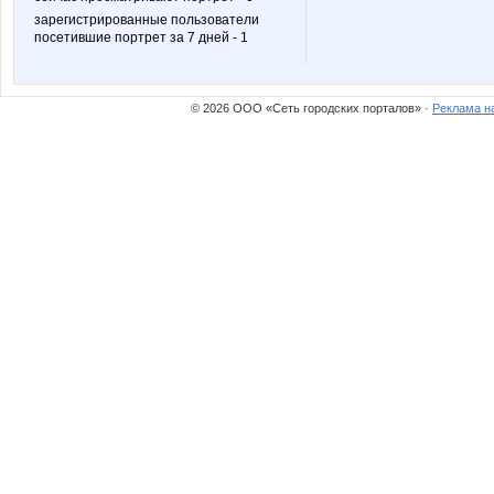
зарегистрированные пользователи
посетившие портрет за 7 дней - 1
Tatka2008
Tatysu
© 2026 ООО «Сеть городских порталов» ·
Реклама н
aleey
ambriz
cotenok
elinka
madive03
mamgos
mersedeska
miloch