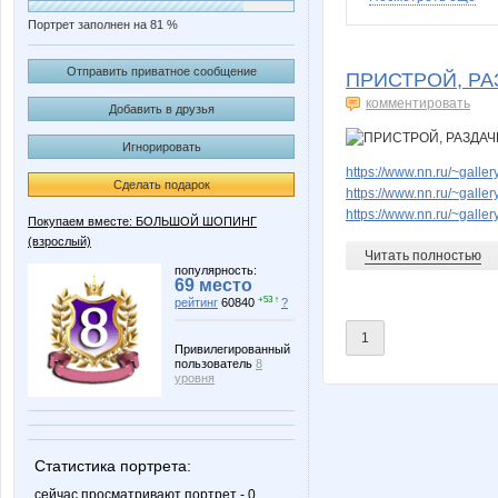
Портрет заполнен на 81 %
Filadelfia
Fortun
Отправить приватное сообщение
ПРИСТРОЙ, Р
комментировать
Добавить в друзья
Игнорировать
Kiskakot
LANA7
https://www.nn.ru/~gal
Сделать подарок
https://www.nn.ru/~gal
https://www.nn.ru/~gal
Покупаем вместе: БОЛЬШОЙ ШОПИНГ
(взрослый)
MNG3373
MariV
Читать полностью
популярность:
69 место
+53 ↑
рейтинг
60840
?
1
Natusik
Net_a
Привилегированный
пользователь
8
уровня
SQ75
SahaNik
Статистика портрета:
сейчас просматривают портрет - 0